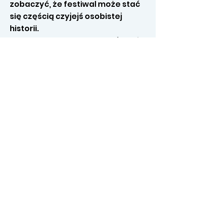
zobaczyć, że festiwal może stać
się częścią czyjejś osobistej
historii.
Jak wygląda kontakt z chórami
zagranicznymi? Czy bariera
językowa bywa problemem?
- Dziś raczej nie. Angielski stał się
dla większości z nas praktycznie
drugim językiem, więc
komunikacja przebiega
naturalnie i swobodnie. A jeśli
czegoś nie rozumiemy, zawsze
pomaga technologia —
wystarczy telefon i tłumacz
internetowy.
Dla mnie kontakt z zagranicznymi
chórami jest raczej częścią
festiwalowej przygody niż