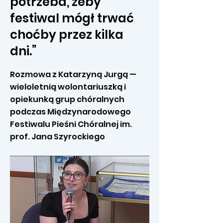
potrzeba, żeby
festiwal mógł trwać
choćby przez kilka
dni.”
Rozmowa z Katarzyną Jurgą —
wieloletnią wolontariuszką i
opiekunką grup chóralnych
podczas Międzynarodowego
Festiwalu Pieśni Chóralnej im.
prof. Jana Szyrockiego