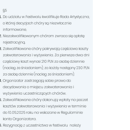
§5
Do udziału w Festiwalu kwalifikuje Rada Artystyczna,
o której decyzjach chóry są niezwłocznie
informowane.
Niezakwalifikowanym chórom zwraca się opłatę
rejestracyjną.
Zakwalifikowane chóry pokrywają częściowo koszty
zakwaterowania i wyżywienia. Za pierwsze dwa dni
częściowy koszt wynosi 210 PLN za osobę dziennie
(nocleg ze śniadaniem), za każdy następny 230 PLN
za osobę dziennie (nocleg ze śniadaniem).
Organizator zastrzegają sobie prawo do
decydowania o miejscu zakwaterowania i
wyżywienia uczestniczących chórów.
Zakwalifikowane chóry dokonują wpłaty na poczet
kosztów zakwaterowania i wyżywienia w terminie
do
10.05.2025
roku na wskazane w Regulaminie
konto Organizatora.
Rezygnację z uczestnictwa w festiwalu należy