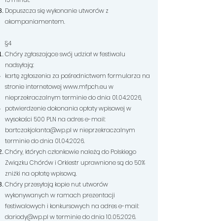
Dopuszcza się wykonanie utworów z
akompaniamentem.
§4
Chóry zgłaszające swój udział w festiwalu
nadsyłają:
kartę zgłoszenia za pośrednictwem formularza na
stronie internetowej
www.mfpch.eu
w
nieprzekraczalnym terminie do dnia
01.04.2026
,
potwierdzenie dokonania opłaty wpisowej w
wysokości 500 PLN na adres e-mail:
bartczakjolanta@wp.pl
w nieprzekraczalnym
terminie do dnia
01.04.2026
.
Chóry, których członkowie należą do Polskiego
Związku Chórów i Orkiestr uprawnione są do 50%
zniżki na opłatę wpisową.
Chóry przesyłają kopie nut utworów
wykonywanych w ramach prezentacji
festiwalowych i konkursowych na adres e-mail:
dariody@wp.pl
w terminie do dnia
10.05.2026
.