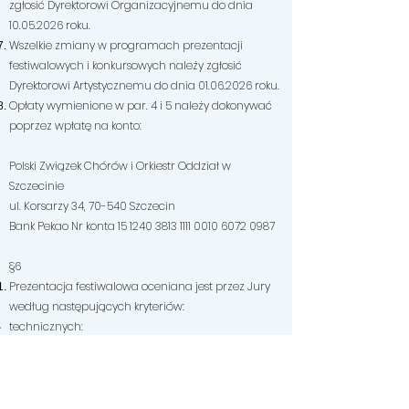
zgłosić Dyrektorowi Organizacyjnemu do dnia
10.05.2026
roku.
Wszelkie zmiany w programach prezentacji
festiwalowych i konkursowych należy zgłosić
Dyrektorowi Artystycznemu do dnia
01.06.2026
roku.
Opłaty wymienione w par. 4 i 5 należy dokonywać
poprzez wpłatę na konto:
Polski Związek Chórów i Orkiestr Oddział w
Szczecinie
ul. Korsarzy 34, 70-540 Szczecin
Bank Pekao Nr konta
15 1240 3813 1111
0010 6072 0987
§6
Prezentacja festiwalowa oceniana jest przez Jury
według następujących kryteriów:
technicznych:
stopień i trudność utworu
dokładność wykonawcza
rytmika
frazowanie