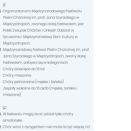
§1​
Organizatorami Międzynarodowego Festiwalu
Pieśni Chóralnej im. prof. Jana Szyrockiego w
Międzyzdrojach, zwanego dalej Festiwalem, jest
Polski Związek Chórów i Orkiestr Oddział w
Szczecinie i Międzynarodowy Dom Kultury w
Międzyzdrojach.
Międzynarodowy Festiwal Pieśni Chóralnej im. prof.
Jana Szyrockiego w Międzyzdrojach, zwany dalej
Festiwalem, odbywa się w kategoriach:
Chóry dziecięce do 16 lat
Chóry mieszane
Chóry jednorodne (męskie i żeńskie)
Zespoły wokalne do 16 osób (męskie, żeńskie i
mieszane)
§2
W festiwalu mogą brać udział tylko chóry
amatorskie.
Chór wraz z dyrygentem nie może liczyć więcej niż