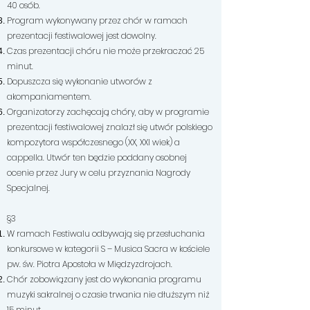
40 osób.
Program wykonywany przez chór w ramach
prezentacji festiwalowej jest dowolny.
Czas prezentacji chóru nie może przekraczać 25
minut.
Dopuszcza się wykonanie utworów z
akompaniamentem.
Organizatorzy zachęcają chóry, aby w programie
prezentacji festiwalowej znalazł się utwór polskiego
kompozytora współczesnego (XX, XXI wiek) a
cappella. Utwór ten będzie poddany osobnej
ocenie przez Jury w celu przyznania Nagrody
Specjalnej.
§3
W ramach Festiwalu odbywają się przesłuchania
konkursowe w kategorii S – Musica Sacra w kościele
pw. św. Piotra Apostoła w Międzyzdrojach.
Chór zobowiązany jest do wykonania programu
muzyki sakralnej o czasie trwania nie dłuższym niż
15 minut.