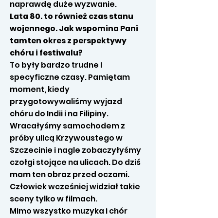
naprawdę duże wyzwanie.
Lata 80. to również czas stanu
wojennego. Jak wspomina Pani
tamten okres z perspektywy
chóru i festiwalu?
To były bardzo trudne i
specyficzne czasy. Pamiętam
moment, kiedy
przygotowywaliśmy wyjazd
chóru do Indii i na Filipiny.
Wracałyśmy samochodem z
próby ulicą Krzywoustego w
Szczecinie i nagle zobaczyłyśmy
czołgi stojące na ulicach. Do dziś
mam ten obraz przed oczami.
Człowiek wcześniej widział takie
sceny tylko w filmach.
Mimo wszystko muzyka i chór