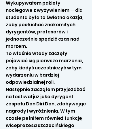
Wykupywałem pakiety
noclegowe z wyżywieniem — dla
studenta była to świetna okazja,
żeby posłuchać znakomitych
dyrygentów, profesorów i
jednocześnie spędzić czas nad
morzem.
To właśnie wtedy zaczęły
pojawiać się pierwsze marzenia,
żeby kiedyś uczestniczyć w tym
wydarzeniu w bardziej
odpowiedzialnej roli.
Następnie zacząłem przyjeżdżać
na festiwal już jako dyrygent
zespołu Don Diri Don, zdobywając
nagrody i wyróżnienia. W tym
czasie pełniłem również funkcję
wiceprezesa szczecińskiego