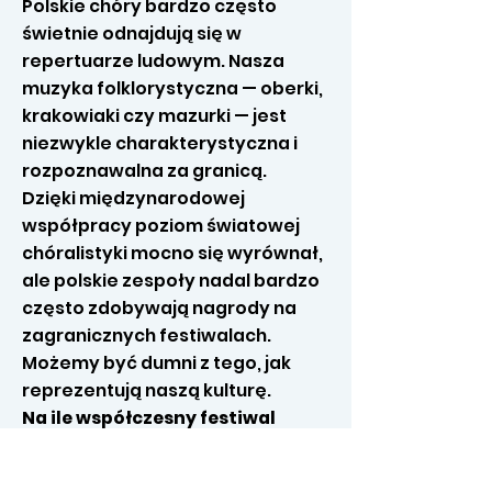
Polskie chóry bardzo często
świetnie odnajdują się w
repertuarze ludowym. Nasza
muzyka folklorystyczna — oberki,
krakowiaki czy mazurki — jest
niezwykle charakterystyczna i
rozpoznawalna za granicą.
Dzięki międzynarodowej
współpracy poziom światowej
chóralistyki mocno się wyrównał,
ale polskie zespoły nadal bardzo
często zdobywają nagrody na
zagranicznych festiwalach.
Możemy być dumni z tego, jak
reprezentują naszą kulturę.
Na ile współczesny festiwal
powinien pielęgnować tradycję,
a na ile szukać nowych form?