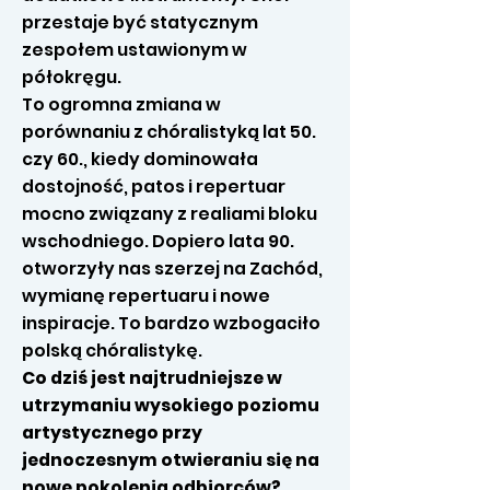
przestaje być statycznym
zespołem ustawionym w
półokręgu.
To ogromna zmiana w
porównaniu z chóralistyką lat 50.
czy 60., kiedy dominowała
dostojność, patos i repertuar
mocno związany z realiami bloku
wschodniego. Dopiero lata 90.
otworzyły nas szerzej na Zachód,
wymianę repertuaru i nowe
inspiracje. To bardzo wzbogaciło
polską chóralistykę.
Co dziś jest najtrudniejsze w
utrzymaniu wysokiego poziomu
artystycznego przy
jednoczesnym otwieraniu się na
nowe pokolenia odbiorców?