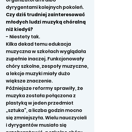
dyrygentami kolejnych pokoleń.
Czy dziś trudniej zainteresować
młodych ludzi muzyką chóralną
niż kiedyś?
- Niestety tak.
Kilka dekad temu edukacja
muzyczna w szkołach wyglądała
zupełnie inaczej. Funkcjonowały
chóry szkolne, zespoły muzyczne,
a lekcje muzyki miały dużo
większe znaczenie.
Późniejsze reformy sprawiły, że
muzyka została połączona z
plastyką w jeden przedmiot
„sztuka”, a liczba godzin mocno
się zmniejszyła. Wielu nauczycieli
i dyrygentów musiało się