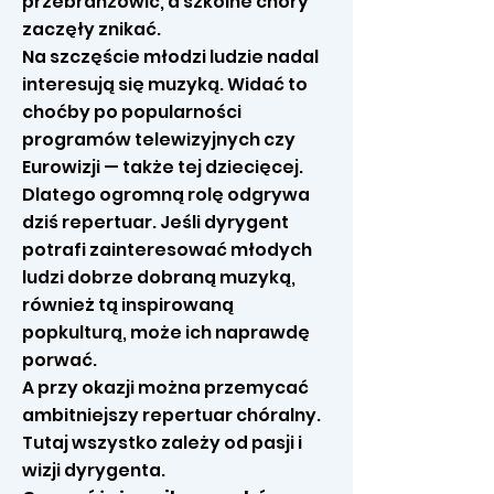
przebranżowić, a szkolne chóry
zaczęły znikać.
Na szczęście młodzi ludzie nadal
interesują się muzyką. Widać to
choćby po popularności
programów telewizyjnych czy
Eurowizji — także tej dziecięcej.
Dlatego ogromną rolę odgrywa
dziś repertuar. Jeśli dyrygent
potrafi zainteresować młodych
ludzi dobrze dobraną muzyką,
również tą inspirowaną
popkulturą, może ich naprawdę
porwać.
A przy okazji można przemycać
ambitniejszy repertuar chóralny.
Tutaj wszystko zależy od pasji i
wizji dyrygenta.