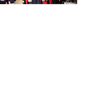
W ramach 61. Międzynarodowego
Festiwalu Pieśni Chóralnej im. Prof.
Jana Szyrockiego w Międzyzdrojach
odbył się Konkurs „Musica Sacra”,
poświęcony muzyce sakralnej i
najpiękniejszym tradycjom
chóralistyki. W tegorocznej edycji
Jury wysłuchało prezentacji 11
zespołów z Polski, Czech i Szwecji,
doceniając zarówno wysoki poziom
wykonawczy, jak i dojrzałość
artystyczną uczestników.