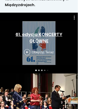
Międzyzdrojach.
61. edycja KONCERTY
GŁÓWNE
Obejrzyj Teraz