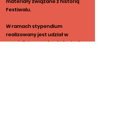
materiały związane z historią
Festiwalu.
W ramach stypendium
realizowany jest udział w
specjalistycznych szkoleniach,
opracowanie materiałów
edukacyjnych, przeprowadzenie
szkolenia wewnętrznego dla
zespołu projektowego oraz
przygotowanie planu
archiwizacji określającego
strukturę zasobów, zasady
nazewnictwa, formaty plików i
sposób zabezpieczania danych.
Przedsięwzięcie obejmuje