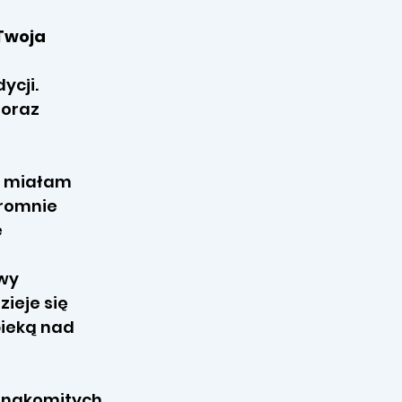
 Twoja
ycji.
 oraz
ie miałam
gromnie
e
ywy
ieje się
pieką nad
ę
 znakomitych