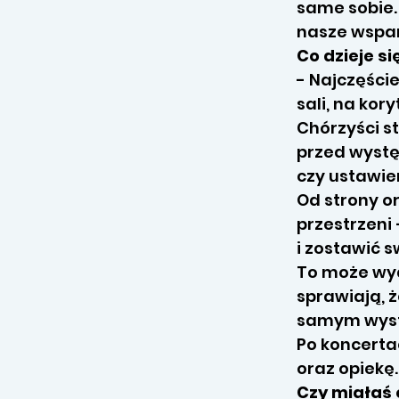
same sobie.
nasze wspar
Co dzieje s
- Najczęści
sali, na ko
Chórzyści s
przed wystę
czy ustawie
Od strony o
przestrzeni
i zostawić s
To może wyd
sprawiają, 
samym wyst
Po koncerta
oraz opiek
Czy miałaś 