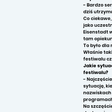
- Bardzo se
dziś utrzym
Co ciekawe,
jako uczest
Eisenstadt 
tam opiekun
To było dla
Właśnie tak
festiwalu cz
Jakie sytua
festiwalu?
- Najczęście
sytuację, k
nazwiskach 
programach 
Na szczęści