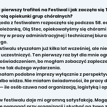
 pierwszy trafiłaś na Festiwal i jak zaczęła się
rolą opiekunki grup chóralnych?
goda z festiwalem rozpoczęła się podczas 58. ed
koleżanką, Olą Stec, opiekowałyśmy się chórami
 w pracy administracyjnej i technicznej biura
go.
tiwalu słyszałam już kilka lat wcześniej, ale n
m uczestniczyć. Ten pierwszy raz był dla mnie o
oświadczeniem, bo mogłam zobaczyć zaplecz
ne tak dużego wydarzenia.
nałam podobne imprezy wyłącznie z perspekt
lbo widza. Nie miałam świadomości, ile pracy dz
— ile osób czuwa nad organizacją, logistyką i o
w festiwalu daje mi ogromną satysfakcję. Mog
e pomagać przy organizacji i słuchać na żywo