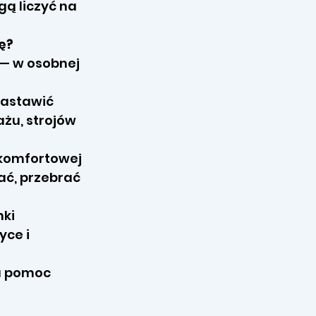
gą liczyć na
ę?
 — w osobnej
nastawić
ażu, strojów
 komfortowej
ać, przebrać
nki
yce i
za pomoc