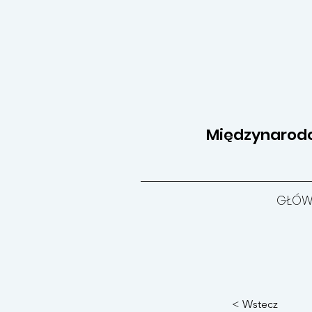
Międzynarodow
GŁÓW
< Wstecz