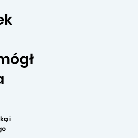
ek
 mógł
a
ką i
go