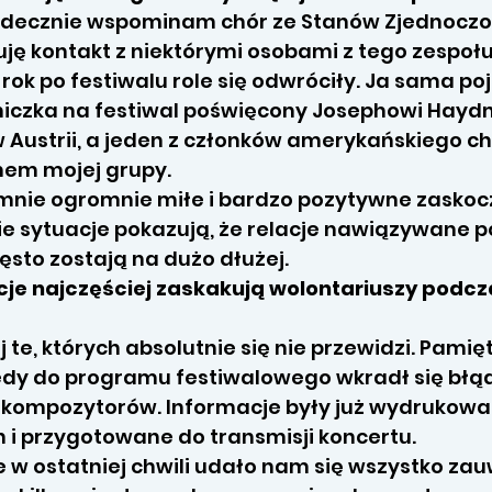
rdecznie wspominam chór ze Stanów Zjednoczo
uję kontakt z niektórymi osobami z tego zespołu
 rok po festiwalu role się odwróciły. Ja sama p
niczka na festiwal poświęcony Josephowi Hayd
w Austrii, a jeden z członków amerykańskiego ch
em mojej grupy.
 mnie ogromnie miłe i bardzo pozytywne zaskoc
ie sytuacje pokazują, że relacje nawiązywane 
ęsto zostają na dużo dłużej.
cje najczęściej zaskakują wolontariuszy podcz
j te, których absolutnie się nie przewidzi. Pami
iedy do programu festiwalowego wkradł się błą
kompozytorów. Informacje były już wydrukow
i przygotowane do transmisji koncertu.
e w ostatniej chwili udało nam się wszystko zau