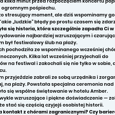
a kilka minut przed rozpoczęciem koncertu po
w ogromnym pośpiechu.
zo stresujący moment, ale dziś wspominamy go 
akie „ludzkie” błędy po prostu czasem się zdarz
ła się historia, która szczególnie zapadła Ci 
cydowanie najbardziej wzruszającym i czarują
 był festiwalowy ślub na plaży.
h pochodziła ze wspominanego wcześniej chó
noczonych. Kilka lat wcześniej przyjechali do
w na festiwal i zakochali się nie tylko w sobie, 
cu.
m przyjeździe zabrali ze sobą urzędnika i zorga
aj, na plaży. Powstała specjalna ceremonia na
yło się wspólne świętowanie w hotelu Amber.
zwykle wzruszające i piękne doświadczenie — zo
e stać się częścią czyjejś osobistej historii.
 kontakt z chórami zagranicznymi? Czy barie