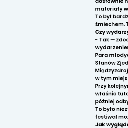
dosłownie n
materiały 
To był bard
śmiechem. T
Czy wydarzy
- Tak — zde
wydarzeniem
Para młodyc
Stanów Zjed
Międzyzdrojó
w tym miejs
Przy kolejny
właśnie tut
później odb
To było nie
festiwal moż
Jak wygląda