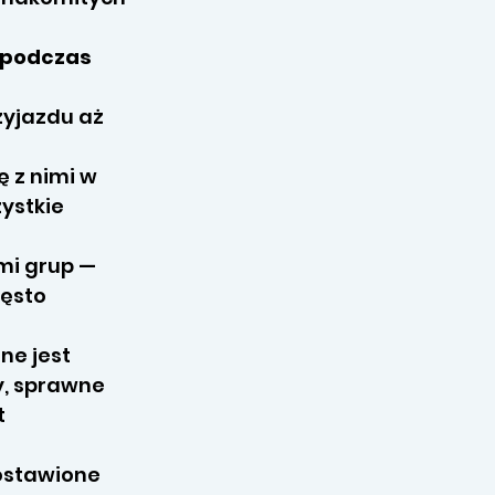
h podczas
zyjazdu aż
 z nimi w
ystkie
mi grup —
zęsto
ne jest
y, sprawne
t
zostawione