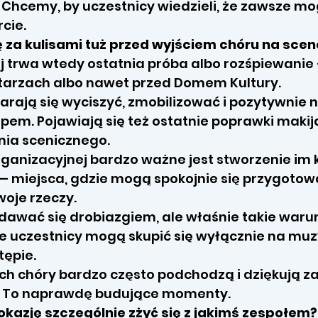
 Chcemy, by uczestnicy wiedzieli, że zawsze mo
cie.
ię za kulisami tuż przed wyjściem chóru na scen
ej trwa wtedy ostatnia próba albo rozśpiewanie
rytarzach albo nawet przed Domem Kultury.
tarają się wyciszyć, zmobilizować i pozytywnie 
pem. Pojawiają się też ostatnie poprawki makij
nia scenicznego.
rganizacyjnej bardzo ważne jest stworzenie im
 — miejsca, gdzie mogą spokojnie się przygotow
woje rzeczy.
awać się drobiazgiem, ale właśnie takie waru
że uczestnicy mogą skupić się wyłącznie na muz
ępie.
ch chóry bardzo często podchodzą i dziękują 
ę. To naprawdę budujące momenty.
okazję szczególnie zżyć się z jakimś zespołem?