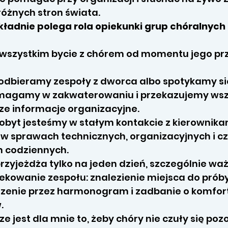
różnych stron świata.
ładnie polega rola opiekunki grup chóralnyc
 wszystkim bycie z chórem od momentu jego pr
 odbieramy zespoły z dworca albo spotykamy się
omagamy w zakwaterowaniu i przekazujemy wsz
ze informacje organizacyjne.
pobyt jesteśmy w stałym kontakcie z kierownika
sprawach technicznych, organizacyjnych i c
h codziennych.
rzyjeżdża tylko na jeden dzień, szczególnie waż
ekowanie zespołu: znalezienie miejsca do prób
zenie przez harmonogram i zadbanie o komfor
.
e jest dla mnie to, żeby chóry nie czuły się po