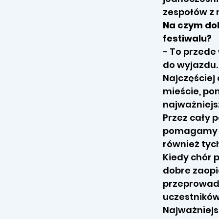
zespołów z 
Na czym dok
festiwalu?
- To przede
do wyjazdu.
Najczęściej
mieście, p
najważniejs
Przez cały 
pomagamy w 
również tyc
Kiedy chór p
dobre zaopi
przeprowad
uczestników
Najważniejsz