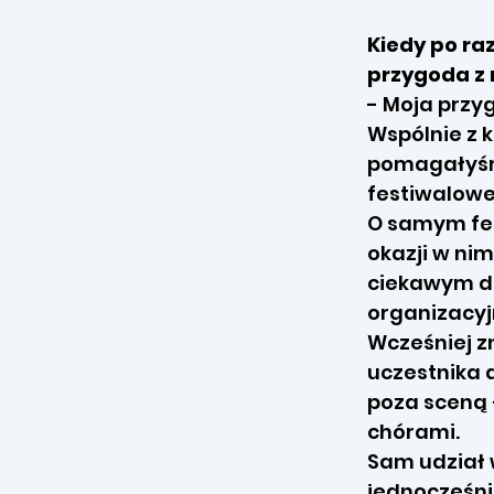
Kiedy po raz
przygoda z 
- Moja przy
Wspólnie z 
pomagałyśmy
festiwalowe
O samym fes
okazji w ni
ciekawym d
organizacyj
Wcześniej z
uczestnika a
poza sceną 
chórami.
Sam udział 
jednocześni