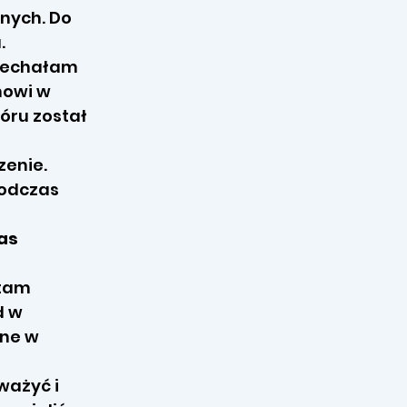
nych. Do
.
ojechałam
nowi w
óru został
zenie.
podczas
as
ętam
d w
ane w
ważyć i