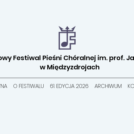
y Festiwal Pieśni Chóralnej im. prof. J
w Międzyzdrojach
NA
O FESTIWALU
61. EDYCJA 2026
ARCHIWUM
KO