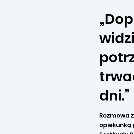
„Dop
widzi
potr
trwa
dni.”
Rozmowa z 
opiekunką