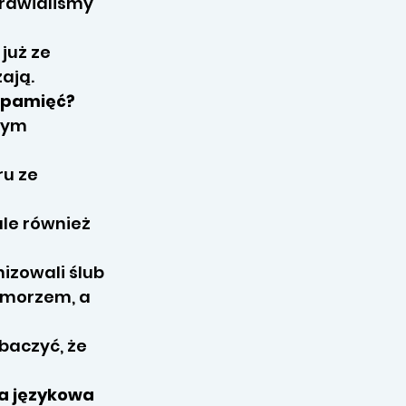
prawialiśmy
już ze
ają.
w pamięć?
cym
ru ze
ale również
nizowali ślub
d morzem, a
baczyć, że
ra językowa