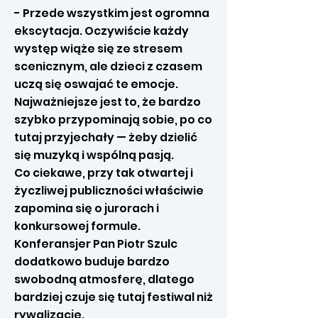
- Przede wszystkim jest ogromna
ekscytacja. Oczywiście każdy
występ wiąże się ze stresem
scenicznym, ale dzieci z czasem
uczą się oswajać te emocje.
Najważniejsze jest to, że bardzo
szybko przypominają sobie, po co
tutaj przyjechały — żeby dzielić
się muzyką i wspólną pasją.
Co ciekawe, przy tak otwartej i
życzliwej publiczności właściwie
zapomina się o jurorach i
konkursowej formule.
Konferansjer Pan Piotr Szulc
dodatkowo buduje bardzo
swobodną atmosferę, dlatego
bardziej czuje się tutaj festiwal niż
rywalizację.