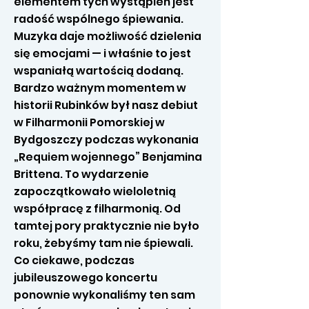
elementem tych wystąpień jest
radość wspólnego śpiewania.
Muzyka daje możliwość dzielenia
się emocjami — i właśnie to jest
wspaniałą wartością dodaną.
Bardzo ważnym momentem w
historii Rubinków był nasz debiut
w Filharmonii Pomorskiej w
Bydgoszczy podczas wykonania
„Requiem wojennego” Benjamina
Brittena. To wydarzenie
zapoczątkowało wieloletnią
współpracę z filharmonią. Od
tamtej pory praktycznie nie było
roku, żebyśmy tam nie śpiewali.
Co ciekawe, podczas
jubileuszowego koncertu
ponownie wykonaliśmy ten sam