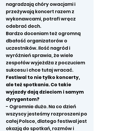
nagradzają chóry owacjami i
przeżywają koncert razem z
wykonawcami, potrafi wręcz
odebrać dech.
Bardzo doceniam też ogromną
dbałość organizatorów o
uczestników. Ilość nagród i
wyróżnień sprawia, że wiele
zespołów wyjeżdża z poczuciem
sukcesu i chce tutaj wracać.
Festiwal to nie tylko koncerty,
ale też spotkania. Co takie
wyjazdy dają dzieciom i samym
dyrygentom?
- Ogromnie dużo. Na co dzień
wszyscy jesteśmy rozproszeni po
całej Polsce, dlatego festiwal jest
okazją do spotkań, rozmów i