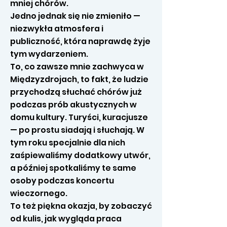
mniej chórów.
Jedno jednak się nie zmieniło —
niezwykła atmosfera i
publiczność, która naprawdę żyje
tym wydarzeniem.
To, co zawsze mnie zachwyca w
Międzyzdrojach, to fakt, że ludzie
przychodzą słuchać chórów już
podczas prób akustycznych w
domu kultury. Turyści, kuracjusze
— po prostu siadają i słuchają. W
tym roku specjalnie dla nich
zaśpiewaliśmy dodatkowy utwór,
a później spotkaliśmy te same
osoby podczas koncertu
wieczornego.
To też piękna okazja, by zobaczyć
od kulis, jak wygląda praca