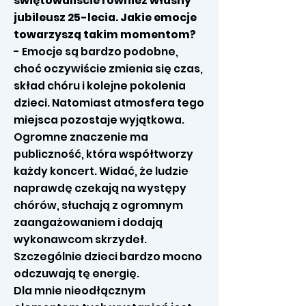
świętowaliście również własny
jubileusz 25-lecia. Jakie emocje
towarzyszą takim momentom?
- Emocje są bardzo podobne,
choć oczywiście zmienia się czas,
skład chóru i kolejne pokolenia
dzieci. Natomiast atmosfera tego
miejsca pozostaje wyjątkowa.
Ogromne znaczenie ma
publiczność, która współtworzy
każdy koncert. Widać, że ludzie
naprawdę czekają na występy
chórów, słuchają z ogromnym
zaangażowaniem i dodają
wykonawcom skrzydeł.
Szczególnie dzieci bardzo mocno
odczuwają tę energię.
Dla mnie nieodłącznym