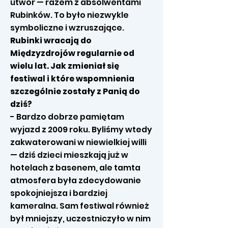
utwór — razem z absolwentami
Rubinków. To było niezwykle
symboliczne i wzruszające.
Rubinki wracają do
Międzyzdrojów regularnie od
wielu lat. Jak zmieniał się
festiwal i które wspomnienia
szczególnie zostały z Panią do
dziś?
- Bardzo dobrze pamiętam
wyjazd z 2009 roku. Byliśmy wtedy
zakwaterowani w niewielkiej willi
— dziś dzieci mieszkają już w
hotelach z basenem, ale tamta
atmosfera była zdecydowanie
spokojniejsza i bardziej
kameralna. Sam festiwal również
był mniejszy, uczestniczyło w nim