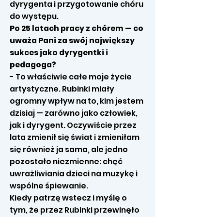
dyrygenta i przygotowanie chóru
do występu.
Po 25 latach pracy z chórem — co
uważa Pani za swój największy
sukces jako dyrygentki i
pedagoga?
- To właściwie całe moje życie
artystyczne. Rubinki miały
ogromny wpływ na to, kim jestem
dzisiaj — zarówno jako człowiek,
jak i dyrygent. Oczywiście przez
lata zmienił się świat i zmieniłam
się również ja sama, ale jedno
pozostało niezmienne: chęć
uwrażliwiania dzieci na muzykę i
wspólne śpiewanie.
Kiedy patrzę wstecz i myślę o
tym, że przez Rubinki przewinęło